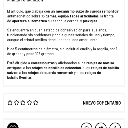
MÁS INFORMACIÓN
El artículo, que trabaja con un
mecanismo suizo
de
cuerda remontoir
antimagnético sobre
15 gemas
, equipa
tapas articuladas
, la frontal
de
apertura automática
pulsando la corona, y
plexiglás
.
Se encuentra en buen estado de conservación para sus años,
funcionando sin problemas y con algunas señales de uso y tiempo,
aunque el cristal acrílico tiene una tonalidad amarillenta.
Mide 5 centímetros de diámetro, sin incluir el cuello y la argolla, por 1
de grosor y pesa 102 gramos.
Está dirigido a
coleccionistas
y aficionados a los
relojes de bolsillo
antiguos
, a los
relojes de bolsillo de colección
, a los
relojes de bolsillo
suizos
, a los
relojes de cuerda remontoir
y a los
relojes de
bolsillo
Everite
.
NUEVO COMENTARIO