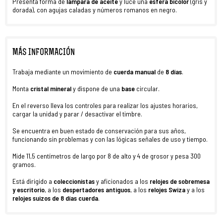
Presenta forma de
lámpara de aceite
y luce una
esfera bicolor
(gris y
dorada), con agujas caladas y números romanos en negro.
MÁS INFORMACIÓN
Trabaja mediante un movimiento de
cuerda manual
de
8 días
.
Monta
cristal
mineral
y dispone de una
base
circular.
En el reverso lleva los controles para realizar los ajustes horarios,
cargar la unidad y parar / desactivar el timbre.
Se encuentra en buen estado de conservación para sus años,
funcionando sin problemas y con las lógicas señales de uso y tiempo.
Mide 11,5 centímetros de largo por 8 de alto y 4 de grosor y pesa 300
gramos.
Está dirigido a
coleccionistas
y aficionados a los
relojes de sobremesa
y escritorio
, a los
despertadores antiguos
, a los
relojes Swiza
y a los
relojes suizos de 8 días cuerda
.