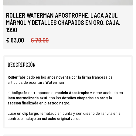
ROLLER WATERMAN APOSTROPHE. LACA AZUL
MÁRMOL Y DETALLES CHAPADOS EN ORO. CAJA.
1990
€ 63,00
€ 70,00
DESCRIPCIÓN
Roller
fabricado en los
años noventa
por la firma francesa de
artículos de escritura
Waterman
.
El
bolígrafo
corresponde al
modelo
Apostrophe
y viene acabado en
laca marmolizada azul
, con los
detalles chapados en oro
y la
sección
finalizada en
plástico negro
.
Luce un
clip largo
, rematado en punta y con diseño de ranura en el
centro, e incluye un
estuche original
verde.