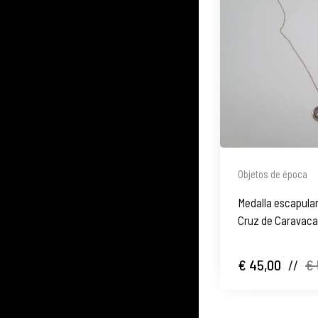
Objetos de época
Medalla escapular
Cruz de Caravaca
eslabones. 1980
€ 45,00
//
€ 