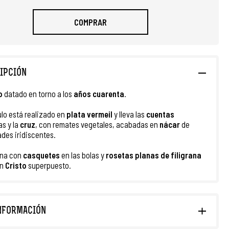
COMPRAR
IPCIÓN
o
datado en torno a los
años cuarenta
.
culo está realizado en
plata vermeil
y lleva
las
cuentas
as y la
cruz
, con remates vegetales, acabadas en
nácar
de
ades iridiscentes.
rna con
casquetes
en las bolas y
rosetas planas de filigrana
un
Cristo
superpuesto.
NFORMACIÓN