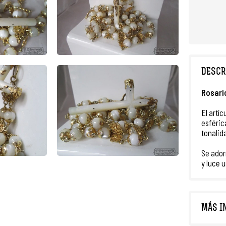
DESCR
R
osari
El artí
esféric
tonalid
Se ado
y luce 
MÁS I