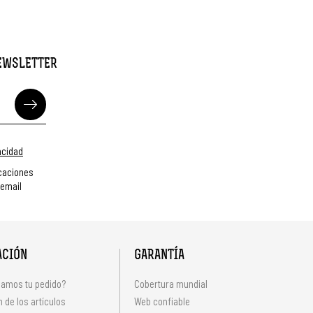
NEWSLETTER
vacidad
caciones
 email
ACIÓN
GARANTÍA
amos tu pedido?
Cobertura mundial
 de los artículos
Web confiable