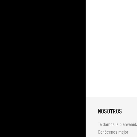
NOSOTROS
Te damos la bienvenid
Conócenos mejor