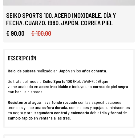
SEIKO SPORTS 100. ACERO INOXIDABLE. DÍA Y
FECHA. CUARZO. 1980. JAPÓN. CORREA PIEL
€ 90,00
€ 100,00
DESCRIPCIÓN
Reloj de pulsera
realizado en
Japón
en los
años ochenta
.
Se trata del modelo
Seiko Sports 100
(Ref. 7546-7039) que
viene acabado en
acero inoxidable
e incluye una
correa de piel negra
con hebilla plateada.
Resistente al agua
, lleva
fondo roscado
con las especificaciones
técnicas y luce una
esfera dorada
, con índices y agujas luminiscentes
en negro y oro,
segundero central
y
calendario
doble (
día y fecha
) de
cambio rápido
en ventana a las tres.