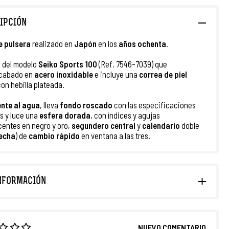
IPCIÓN
e pulsera
realizado en
Japón
en los
años ochenta
.
a del modelo
Seiko Sports 100
(Ref. 7546-7039) que
acabado en
acero inoxidable
e incluye una
correa de piel
con hebilla plateada.
ente al agua
, lleva
fondo roscado
con las especificaciones
s y luce una
esfera dorada
, con índices y agujas
centes en negro y oro,
segundero central
y
calendario
doble
fecha
) de
cambio rápido
en ventana a las tres.
NFORMACIÓN
NUEVO COMENTARIO