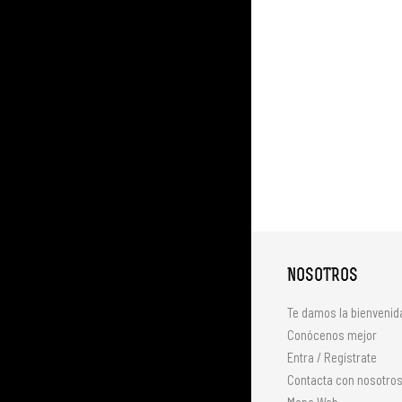
NOSOTROS
Te damos la bienvenid
Conócenos mejor
Entra / Regístrate
Contacta con nosotro
Mapa Web