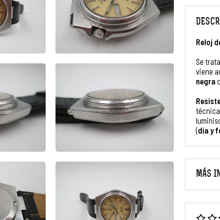
DESCR
Reloj d
Se trat
viene 
negra
Resist
técnica
luminis
(
día y 
MÁS I