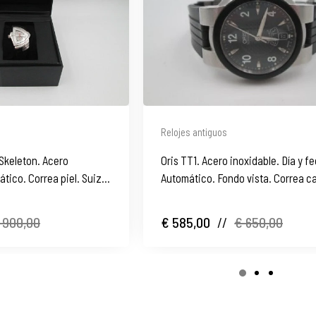
Relojes antiguos
Skeleton. Acero
Oris TT1. Acero inoxidable. Día y f
tico. Correa piel. Suiza.
Automático. Fondo vista. Correa 
 900,00
€ 585,00
//
€ 650,00