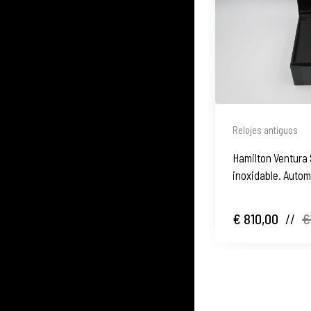
Relojes antiguos
Hamilton Ventura 
inoxidable. Automá
Caja. 2011
€ 810,00
//
€