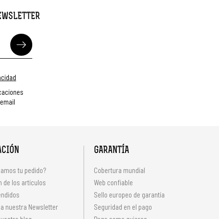
NEWSLETTER
vacidad
caciones
 email
ACIÓN
GARANTÍA
amos tu pedido?
Cobertura mundial
 de los artículos
Web confiable
endidos
Sello europeo de garantía
 a nuestra Newsletter
Seguridad en el pago
uestro blog
Paga como quieras