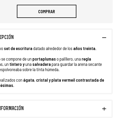
COMPRAR
IPCIÓN
vo
set de escritura
datado
alrededor de los
años treinta
.
o se compone de un
portaplumas
o palillero, una
regla
as, un
tintero y
una
salvadera
para guardar la arena secante
espolvoreaba sobre la tinta húmeda.
ealizados con
ágata
,
cristal y plata
vermeil contrastada de
lésimas
.
NFORMACIÓN