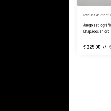
Artículos de escritu
Juego estilográfic
Chapados en oro. 
€ 225,00
//
€