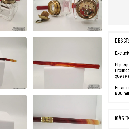
DESCR
Exclusi
El jueg
tiralíne
que se 
Están r
800 mi
MÁS I