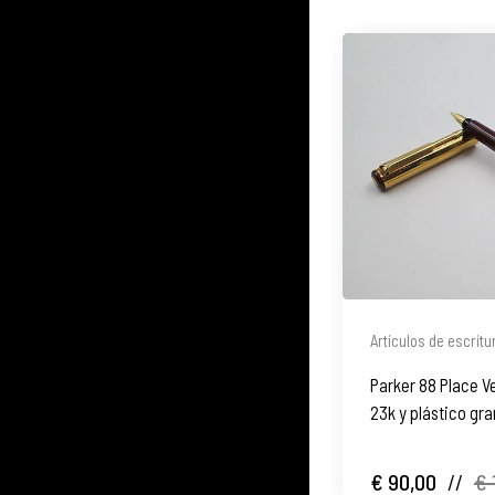
Artículos de escritu
Parker 88 Place 
23k y plástico gr
€ 90,00
//
€ 