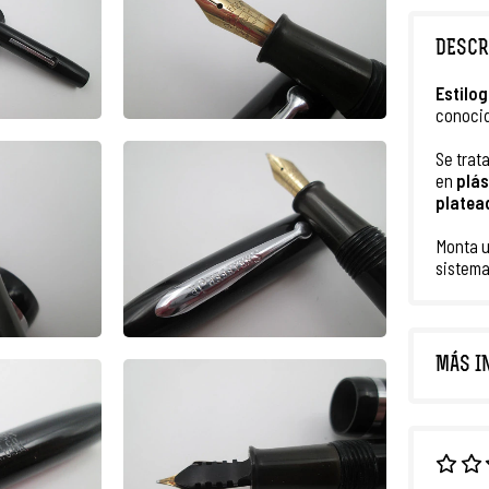
DESCR
Estilo
conoci
Se trat
en
plás
platea
Monta 
sistema
MÁS I