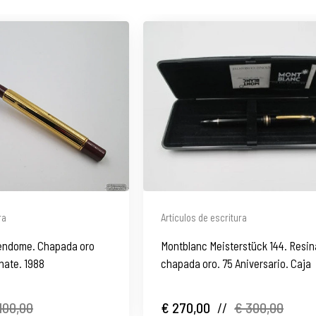
ra
Artículos de escritura
Vendome. Chapada oro
Montblanc Meisterstück 144. Resin
anate. 1988
chapada oro. 75 Aniversario. Caja
100,00
€ 270,00
//
€ 300,00