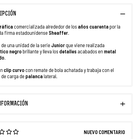
IPCIÓN
gráfica
comercializada alrededor de los
años cuarenta
por la
da firma estadounidense
Sheaffer
.
a de una unidad de la serie
Junior
que viene realizada
tico negro
brillante y lleva los
detalles
acabados en
metal
do
.
un
clip curvo
con remate de bola achatada y trabaja con el
 de carga de
palanca
lateral.
NFORMACIÓN
NUEVO COMENTARIO