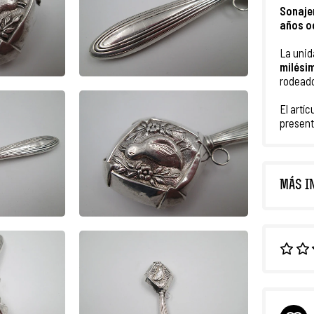
Sonaje
años o
La unid
milési
rodead
El artíc
presen
MÁS I