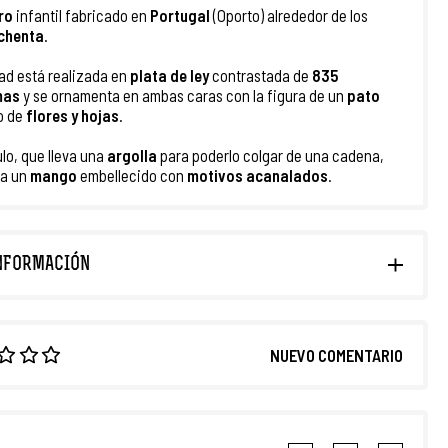
ro
infantil fabricado en
Portugal
(Oporto) alrededor de los
chenta
.
ad está realizada en
plata
de
ley
contrastada de
835
mas
y se ornamenta en ambas caras con la figura de un
pato
o de
flores y hojas
.
ulo, que lleva una
argolla
para poderlo colgar de una cadena,
ta un
mango
embellecido con
motivos acanalados
.
NFORMACIÓN
NUEVO COMENTARIO