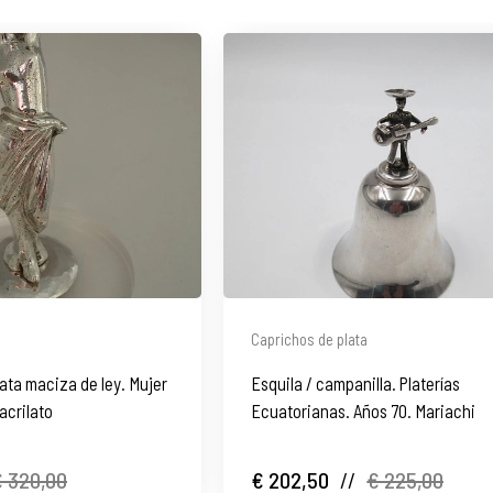
Caprichos de plata
lata maciza de ley. Mujer
Esquila / campanilla. Platerías
acrilato
Ecuatorianas. Años 70. Mariachi
 320,00
€ 202,50
//
€ 225,00