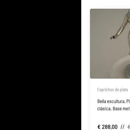
Caprichos de plata
Bella escultura. P
clásica. Base met
€ 288,00
//
€