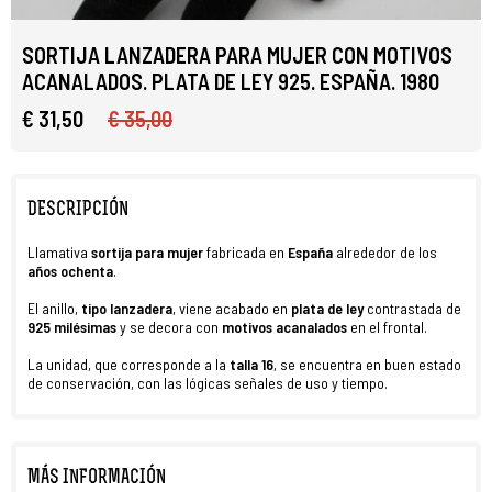
SORTIJA LANZADERA PARA MUJER CON MOTIVOS
ACANALADOS. PLATA DE LEY 925. ESPAÑA. 1980
€ 31,50
€ 35,00
DESCRIPCIÓN
Llamativa
sortija para mujer
fabricada en
España
alrededor de los
años ochenta
.
El anillo,
tipo lanzadera
, viene acabado en
plata de ley
contrastada de
925 milésimas
y se decora con
motivos acanalados
en el frontal.
La unidad, que corresponde a la
talla 16
, se encuentra en buen estado
de conservación, con las lógicas señales de uso y tiempo.
MÁS INFORMACIÓN