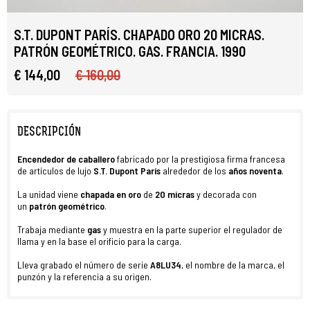
S.T. DUPONT PARÍS. CHAPADO ORO 20 MICRAS.
PATRÓN GEOMÉTRICO. GAS. FRANCIA. 1990
€ 144,00
€ 160,00
DESCRIPCIÓN
Encendedor de caballero
fabricado por la prestigiosa firma francesa
de artículos de lujo
S.T. Dupont París
alrededor de los
años noventa
.
La unidad viene
chapada en oro
de
20 micras
y decorada con
un
patrón geométrico
.
Trabaja mediante
gas
y muestra en la parte superior el regulador de
llama y en la base el orificio para la carga.
Lleva grabado el número de serie
A8LU34
, el nombre de la marca, el
punzón y la referencia a su origen.