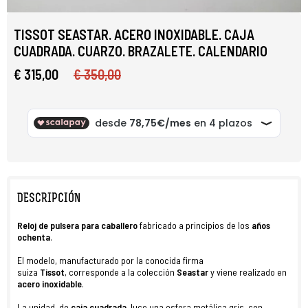
TISSOT SEASTAR. ACERO INOXIDABLE. CAJA
CUADRADA. CUARZO. BRAZALETE. CALENDARIO
€ 315,00
€ 350,00
DESCRIPCIÓN
Reloj
de pulsera
para caballero
fabricado a principios de los
años
ochenta
.
El modelo, manufacturado por la conocida firma
suiza
Tissot
,
corresponde a la colección
Seastar
y viene realizado en
acero inoxidable
.
La unidad, de
caja
cuadrada
, luce una esfera metálica gris, con