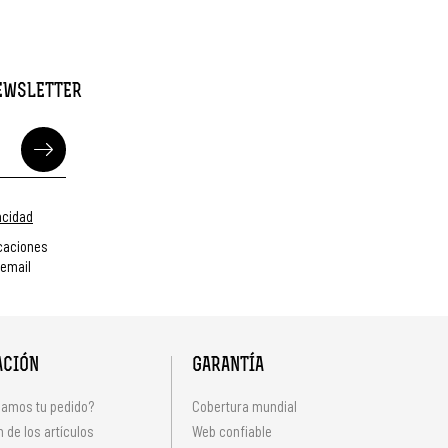
NEWSLETTER
vacidad
caciones
 email
ACIÓN
GARANTÍA
amos tu pedido?
Cobertura mundial
 de los artículos
Web confiable