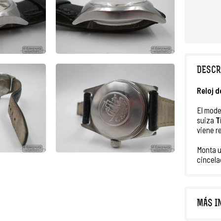
DESCR
Reloj
d
El mode
suiza
T
viene r
Monta 
cincela
MÁS I