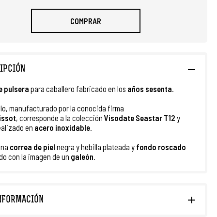
COMPRAR
IPCIÓN
e pulsera
para caballero fabricado en los
años sesenta
.
lo, manufacturado por la conocida firma
issot
,
corresponde a la colección
Visodate
Seastar T12
y
ealizado en
acero inoxidable
.
una
correa
de piel
negra y hebilla plateada y
fondo roscado
do con la imagen de un
galeón
.
NFORMACIÓN