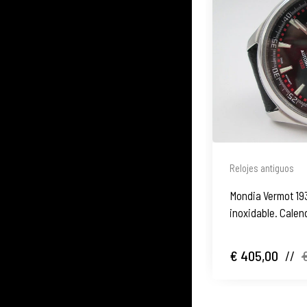
Relojes antiguos
Mondia Vermot 19
inoxidable. Calen
€ 405,00
//