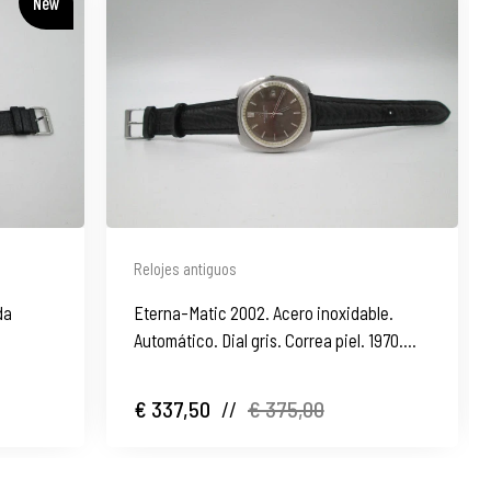
New
Relojes antiguos
da
Eterna-Matic 2002. Acero inoxidable.
Automático. Dial gris. Correa piel. 1970.
Suiza
€ 337,50
//
€ 375,00