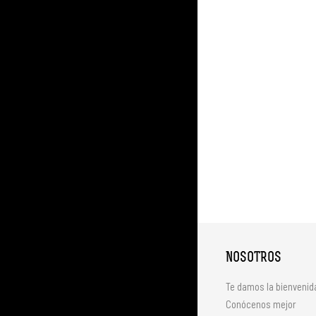
NOSOTROS
Te damos la bienvenid
Conócenos mejor