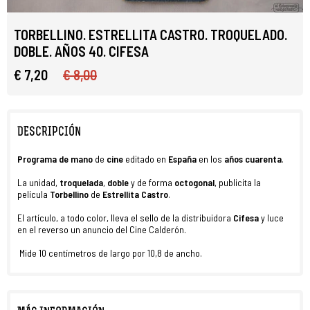
TORBELLINO. ESTRELLITA CASTRO. TROQUELADO.
DOBLE. AÑOS 40. CIFESA
€ 7,20
€ 8,00
DESCRIPCIÓN
Programa de mano
de
cine
editado en
España
en los
años cuarenta
.
La unidad,
troquelada
,
doble
y de forma
octogonal
, publicita la
película
Torbellino
de
Estrellita Castro
.
El artículo, a todo color, lleva el sello de la distribuidora
Cifesa
y luce
en el reverso un anuncio del Cine Calderón.
Mide 10 centímetros de largo por 10,8 de ancho.