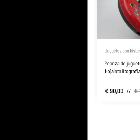
Juguetes con histor
Peonza de juguet
Hojalata litografi
1930
€ 90,00
//
€ 