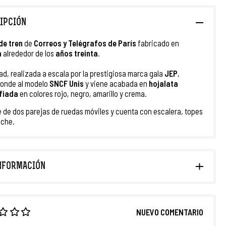
IPCIÓN
de
tren
de
Correos y Telégrafos de París
fabricado en
a
alrededor de los
años treinta
.
ad, realizada a escala por la prestigiosa marca gala
JEP
,
onde al modelo
SNCF Unis
y viene acabada en
hojalata
afiada
en colores rojo, negro, amarillo y crema.
 de dos parejas de ruedas móviles y cuenta con escalera, topes
nche.
NFORMACIÓN
NUEVO COMENTARIO