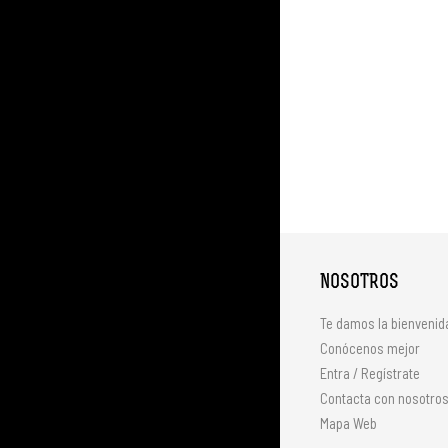
NOSOTROS
Te damos la bienvenid
Conócenos mejor
Entra / Regístrate
Contacta con nosotro
Mapa Web