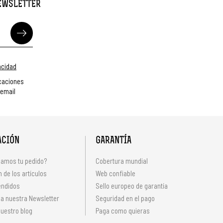
NEWSLETTER
vacidad
caciones
 email
ACIÓN
GARANTÍA
amos tu pedido?
Cobertura mundial
 de los artículos
Web confiable
endidos
Sello europeo de garantía
 a nuestra Newsletter
Seguridad en el pago
uestro blog
Paga como quieras