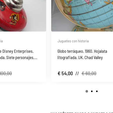
ia
Juguetes con historia
e Disney Enterprises.
Globo terráqueo. 1960. Hojalata
ada. Siete personajes,
litografiada. UK. Chad Valley
100,00
€ 54,00
//
€ 60,00