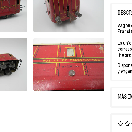
DESCR
Vagón 
Franci
La unid
corresp
litogr
Dispone
y enga
MÁS I