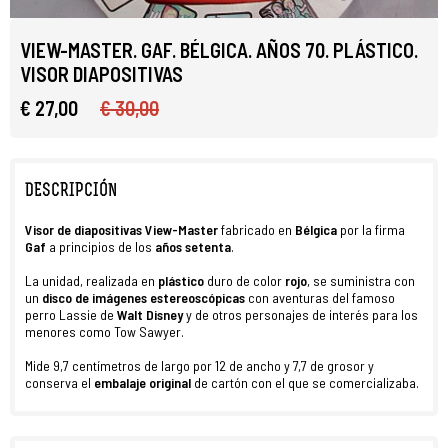
VIEW-MASTER. GAF. BÉLGICA. AÑOS 70. PLÁSTICO.
VISOR DIAPOSITIVAS
€ 27,00
€ 30,00
DESCRIPCIÓN
Visor
de
diapositivas
View-Master
fabricado en
Bélgica
por la firma
Gaf
a principios de los
años setenta
.
La unidad, realizada en
plástico
duro de color
rojo
, se suministra con
un
disco
de
imágenes
estereoscópicas
con aventuras del famoso
perro Lassie de
Walt Disney
y de otros personajes de interés para los
menores como Tow Sawyer.
Mide 9,7 centímetros de largo por 12 de ancho y 7,7 de grosor y
conserva el
embalaje original
de cartón con el que se comercializaba.