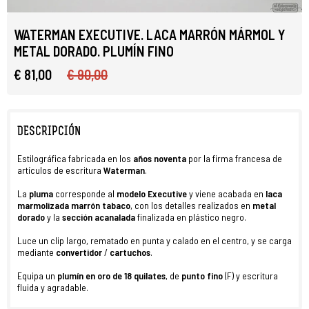
WATERMAN EXECUTIVE. LACA MARRÓN MÁRMOL Y
METAL DORADO. PLUMÍN FINO
€ 81,00
€ 90,00
DESCRIPCIÓN
Estilográfica fabricada en los
años noventa
por la firma francesa de
artículos de escritura
Waterman
.
La
pluma
corresponde al
modelo
Executive
y viene acabada en
laca
marmolizada marrón tabaco
, con los detalles realizados en
metal
dorado
y la
sección acanalada
finalizada en plástico negro.
Luce un clip largo, rematado en punta y calado en el centro, y se carga
mediante
convertidor
/
cartuchos
.
Equipa un
plumín en oro de 18 quilates
, de
punto fino
(F) y escritura
fluida y agradable.