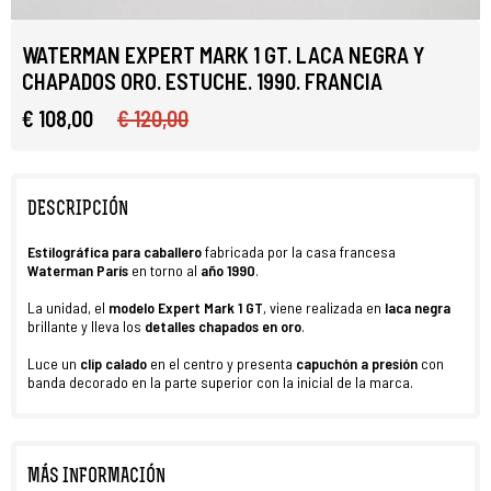
WATERMAN EXPERT MARK 1 GT. LACA NEGRA Y
CHAPADOS ORO. ESTUCHE. 1990. FRANCIA
€ 108,00
€ 120,00
DESCRIPCIÓN
Estilográfica
para caballero
fabricada por la casa francesa
Waterman París
en torno al
año 1990
.
La unidad, el
modelo
Expert Mark 1 GT
, viene realizada en
laca negra
brillante y lleva los
detalles chapados en oro
.
Luce un
clip calado
en el centro y presenta
capuchón
a presión
con
banda decorado en la parte superior con la inicial de la marca.
MÁS INFORMACIÓN