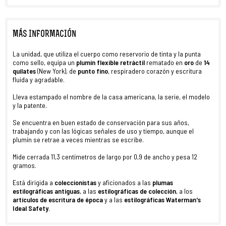
MÁS INFORMACIÓN
La unidad, que utiliza el cuerpo como reservorio de tinta y la punta
como sello, equipa un
plumín
flexible retráctil
rematado en
oro
de
14
quilates
(New York), de
punto fino
, respiradero corazón y escritura
fluida y agradable.
Lleva estampado el nombre de la casa americana, la serie, el modelo
y la patente.
Se encuentra en buen estado de conservación para sus años,
trabajando y con las lógicas señales de uso y tiempo, aunque el
plumín se retrae a veces mientras se escribe.
Mide cerrada 11,3 centímetros de largo por 0,9 de ancho y pesa 12
gramos.
Está dirigida a
coleccionistas
y aficionados a las
plumas
estilográficas antiguas
, a las
estilográficas de colección
, a los
artículos de escritura de época
y a las
estilográficas Waterman's
Ideal Safety
.