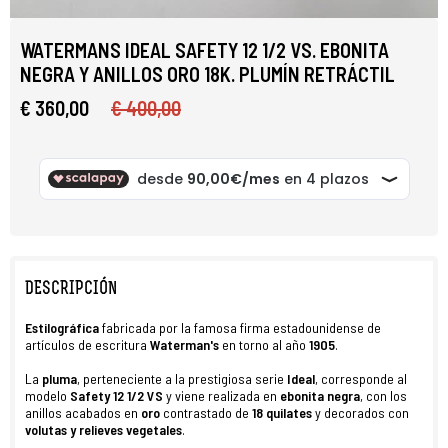
WATERMANS IDEAL SAFETY 12 1/2 VS. EBONITA
NEGRA Y ANILLOS ORO 18K. PLUMÍN RETRÁCTIL
€ 360,00
€ 400,00
DESCRIPCIÓN
Estilográfica
fabricada por la famosa firma estadounidense de
artículos de escritura
Waterman's
en torno al año
1905
.
La
pluma
, perteneciente a la prestigiosa serie
Ideal
, corresponde al
modelo
Safety 12 1/2 VS
y viene realizada en
ebonita negra
, con los
anillos acabados en
oro
contrastado de
18 quilates
y decorados con
volutas y relieves vegetales
.