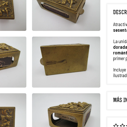
DESCR
Atracti
sesent
La uni
dorad
román
primer 
Incluye
ilustrad
MÁS I