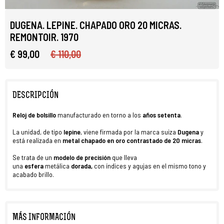
DUGENA. LEPINE. CHAPADO ORO 20 MICRAS.
REMONTOIR. 1970
€ 99,00
€ 110,00
DESCRIPCIÓN
R
eloj
de
bolsillo
manufacturado en torno a los
años setenta
.
La unidad, de tipo
lepine
, viene firmada por la marca suiza
Dugena
y
está realizada en
metal chapado en oro contrastado de 20 micras
.
Se trata de un
modelo de precisión
que lleva
una
esfera
metálica
dorada
,
con índices y agujas en el mismo tono y
acabado brillo.
MÁS INFORMACIÓN