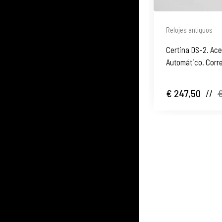
Relojes antiguos
Certina DS-2. Ace
Automático. Corre
€ 247,50
//
€