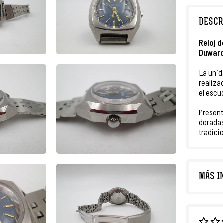
DESCR
Reloj d
Duwar
La unid
realiza
el escu
Presen
dorada
tradicio
MÁS I