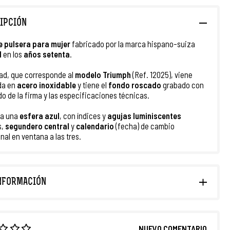
IPCIÓN
e pulsera para mujer
fabricado por la marca hispano-suiza
d
en los
años setenta
.
ad, que corresponde al
modelo Triumph
(Ref. 12025), viene
da en
acero inoxidable
y tiene el
fondo roscado
grabado con
do de la firma y las especificaciones técnicas.
ta una
esfera azul
, con índices y
agujas luminiscentes
s,
segundero central
y
calendario
(fecha) de cambio
nal en ventana a las tres.
NFORMACIÓN
NUEVO COMENTARIO