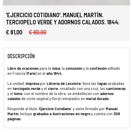
'EJERCICIO COTIDIANO'. MANUEL MARTÍN.
TERCIOPELO VERDE Y ADORNOS CALADOS. 1844.
€ 81,00
€ 90,00
DESCRIPCIÓN
Libro de oraciones
para la
misa
, la
comunión
y la
confesión
editado
en Francia (
París
) en el
año 1844
.
La unidad,
impresa
por
Librería de Lecointe
, lleva las
tapas
acabadas
en
terciopelo verde
y el
cierre
, resaltado con una cruz, las
cantoneras
y el
lomo
, con el nombre de la obra, se embellecen con
adornos
calados
de corte vegetal y floral rematados en
metal dorado
.
Responde al título '
Ejercicio Cotidiano
' y viene firmado por
Manuel
Martín
. Incluye
grabados e ilustraciones en negro
y cuenta con
308
páginas
.