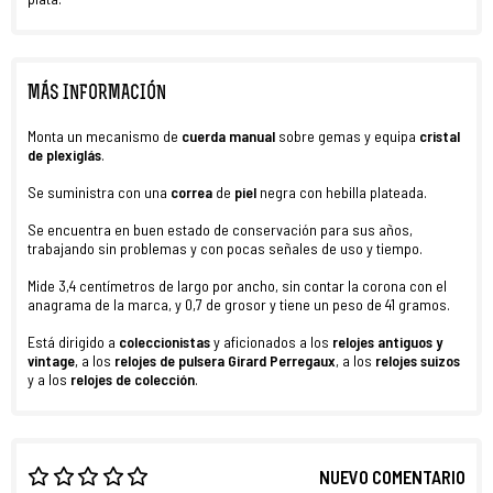
MÁS INFORMACIÓN
Monta un mecanismo de
cuerda manual
sobre gemas y equipa
cristal
de
plexiglás
.
Se suministra con una
correa
de
piel
negra con hebilla plateada.
Se encuentra en buen estado de conservación para sus años,
trabajando sin problemas y con pocas señales de uso y tiempo.
Mide 3,4 centímetros de largo por ancho, sin contar la corona con el
anagrama de la marca, y 0,7 de grosor y tiene un peso de 41 gramos.
Está dirigido a
coleccionistas
y aficionados a los
relojes antiguos y
vintage
, a los
relojes de pulsera
Girard Perregaux
, a los
relojes suizos
y a los
relojes de colección
.
NUEVO COMENTARIO