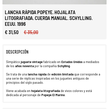
LANCHA RÁPIDA POPEYE. HOJALATA
LITOGRAFIADA. CUERDA MANUAL. SCHYLLING.
EEUU. 1996
€ 31,50
€ 35,00
DESCRIPCIÓN
Simpático
juguete vintage
fabricado en
Estados Unidos
a mediados
de los
años noventa
por la compañía
Schylling
.
Se trata de una
lancha rápida
de
edición limitada
que corresponde a
una serie de réplicas inspiradas en los juguetes antiguos de
principios del siglo pasado.
Viene acabada en
hojalata litografiada
de vivos colores y está
dedicada al personaje de
Popeye El Marino
.