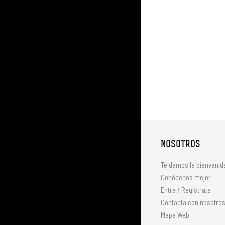
NOSOTROS
Te damos la bienvenid
Conócenos mejor
Entra / Regístrate
Contacta con nosotro
Mapa Web