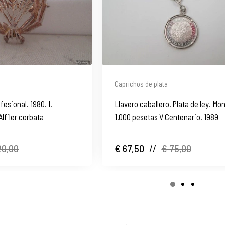
Caprichos de plata
esional. 1980. I.
Llavero caballero. Plata de ley. M
lfiler corbata
1.000 pesetas V Centenario. 1989
20,00
€ 67,50
//
€ 75,00