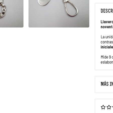
DESCR
Llaver
novent
La unid
contra
inicial
Mide 9 
eslabon
MÁS I