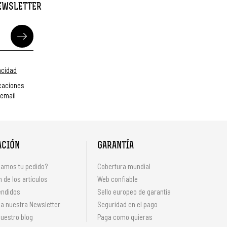
NEWSLETTER
vacidad
caciones
 email
ACIÓN
GARANTÍA
amos tu pedido?
Cobertura mundial
 de los artículos
Web confiable
endidos
Sello europeo de garantía
 a nuestra Newsletter
Seguridad en el pago
uestro blog
Paga como quieras