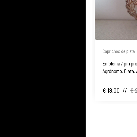
Caprichos de plata
Emblema / pin prof
Agrónomo. Plata. A
€ 18,00
//
€ 