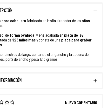
IPCIÓN
o
para caballero
fabricado en
Italia
alrededor de los
años
a
.
ad, de
forma ovalada
, viene acabada en
plata de ley
stada de
925 milésimas
y consta de una
placa para grabar
es
.
centímetros de largo, contando el enganche y la cadena de
es, por 2 de ancho y pesa 12,3 gramos.
NFORMACIÓN
NUEVO COMENTARIO