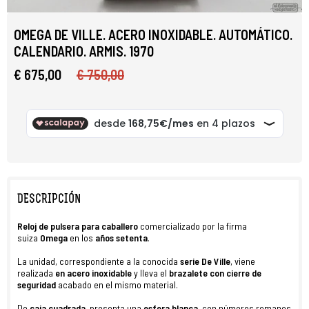
OMEGA DE VILLE. ACERO INOXIDABLE. AUTOMÁTICO.
CALENDARIO. ARMIS. 1970
€ 675,00
€ 750,00
DESCRIPCIÓN
Reloj
de
pulsera
para caballero
comercializado por la firma
suiza
Omega
en los
años setenta
.
La unidad, correspondiente a la conocida
serie
De Ville
, viene
realizada
en
acero inoxidable
y lleva el
brazalete
con cierre de
seguridad
acabado en el mismo material.
De
caja cuadrada
, presenta una
esfera blanca
, con números romanos