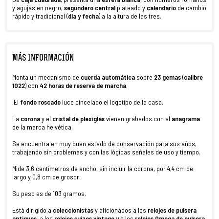
y agujas en negro,
segundero central
plateado y
calendario
de cambio
rápido y tradicional (
día y fecha
) a la altura de las tres.
MÁS INFORMACIÓN
Monta un mecanismo de
cuerda automática
sobre
23
gemas
(
calibre
1022
) con
42 horas de reserva de marcha
.
El
fondo roscado
luce cincelado el logotipo de la casa.
La
corona
y el
cristal de plexiglás
vienen grabados con el
anagrama
de la marca helvética.
Se encuentra en muy buen estado
de conservación para sus años,
trabajando sin problemas y con las lógicas señales de uso y tiempo.
Mide 3,6 centímetros de ancho, sin incluir la corona, por 4,4 cm de
largo y 0,8 cm de grosor.
Su peso es de 103 gramos.
Está dirigido a
coleccionistas
y aficionados a los
relojes de pulsera
antiguos
, a los
relojes suizos vintage y
a los
relojes Omega de pulsera
.