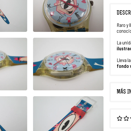
DESCR
Raro y 
conoci
La unid
ilustr
Lleva l
fondo 
MÁS I