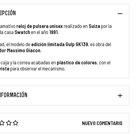
IPCIÓN
llamativo
reloj de pulsera unisex
realizado en
Suiza
por la
da casa
Swatch
en el año
1991
.
ad, el modelo de
edición limitada Gulp GK139
, es obra del
ador Massimo Giacon
.
a caja y la correa acabadas en
plástico de colores
, con el
vista
para observar el mecanismo.
NFORMACIÓN
NUEVO COMENTARIO