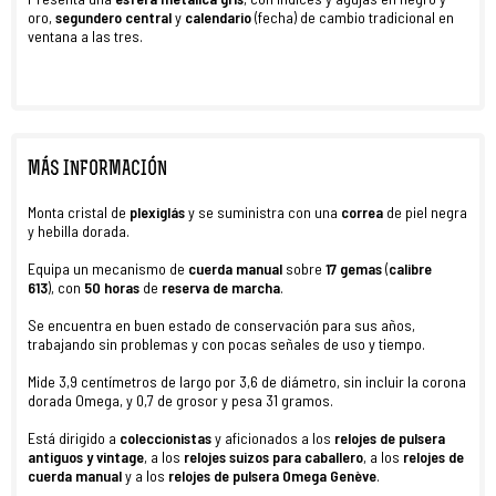
oro,
segundero central
y
calendario
(fecha) de cambio tradicional en
ventana a las tres.
MÁS INFORMACIÓN
Monta cristal de
plexiglás
y se suministra con una
correa
de piel negra
y hebilla dorada.
Equipa un mecanismo de
cuerda manual
sobre
17 gemas
(
calibre
613
), con
50 horas
de
reserva de marcha
.
Se encuentra en buen estado
de conservación para sus años,
trabajando sin problemas y con pocas señales de uso y tiempo.
Mide 3,9 centímetros de largo por 3,6 de diámetro, sin incluir la corona
dorada Omega, y 0,7 de grosor y pesa 31 gramos.
Está dirigido a
coleccionistas
y aficionados a los
relojes de pulsera
antiguos y vintage
, a los
relojes suizos para caballero
, a los
relojes de
cuerda manual
y a los
relojes de pulsera Omega Genève
.