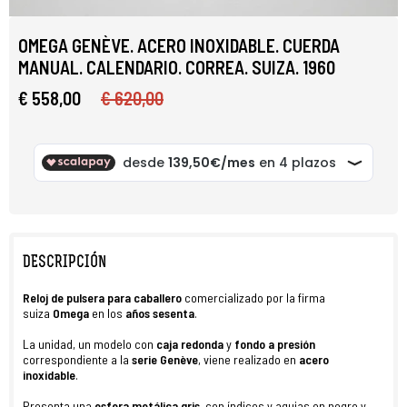
OMEGA GENÈVE. ACERO INOXIDABLE. CUERDA
MANUAL. CALENDARIO. CORREA. SUIZA. 1960
€ 558,00
€ 620,00
DESCRIPCIÓN
Reloj
de
pulsera para
caballero
comercializado por la firma
suiza
Omega
en los
años sesenta
.
La unidad, un modelo con
caja redonda
y
fondo a presión
correspondiente a la
serie
Genève
, viene realizado en
acero
inoxidable
.
Presenta una
esfera metálica gris
, con índices y agujas en negro y