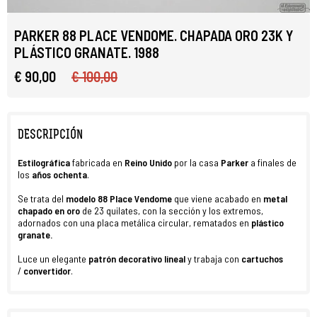
PARKER 88 PLACE VENDOME. CHAPADA ORO 23K Y
PLÁSTICO GRANATE. 1988
€ 90,00
€ 100,00
DESCRIPCIÓN
Estilográfica
fabricada
en
Reino Unido
por la casa
Parker
a finales de
los
años
ochenta
.
Se trata del
modelo 88 Place Vendome
que viene acabado en
metal
chapado en oro
de 23 quilates,
con la sección y los extremos,
adornados con una placa metálica circular,
rematados en
plástico
granate.
Luce un elegante
patrón decorativo lineal
y trabaja con
cartuchos
/
convertidor
.