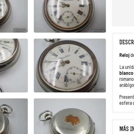
DESCR
Reloj
d
La unid
blanc
romanos
arábigo
Presen
esfera 
MÁS I