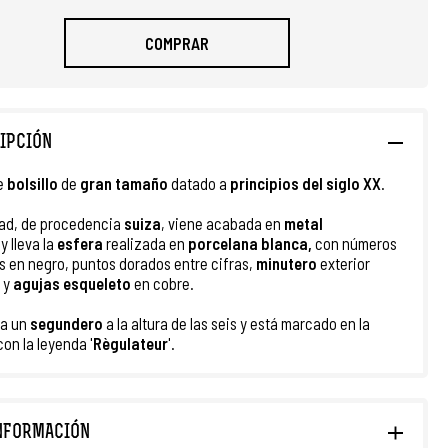
COMPRAR
IPCIÓN
e
bolsillo
de
gran tamaño
datado a
principios del siglo XX
.
ad, de procedencia
suiza
, viene acabada en
metal
o
y lleva la
esfera
realizada en
porcelana blanca,
con números
 en negro, puntos dorados entre cifras,
minutero
exterior
 y
agujas esqueleto
en cobre.
ta un
segundero
a la altura de las seis y está marcado en la
con la leyenda '
Règulateur
'.
NFORMACIÓN