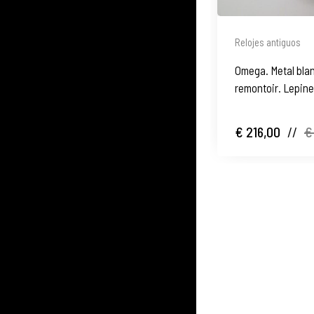
Relojes antiguos
Omega. Metal bla
remontoir. Lepine
€ 216,00
//
€