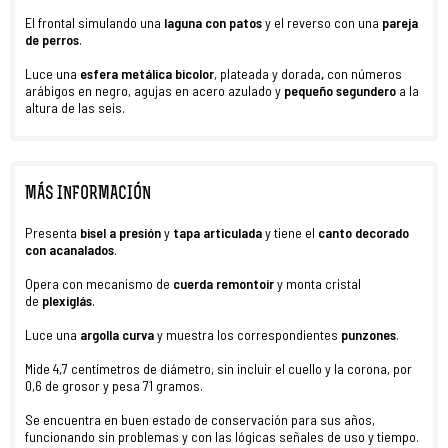
El frontal simulando una
laguna con
patos
y el reverso con una
pareja
de perros
.
Luce una
esfera metálica bicolor
, plateada y dorada
,
con números
arábigos en negro, agujas en acero azulado y
pequeño
segundero
a la
altura de las seis.
MÁS INFORMACIÓN
Presenta
bisel a presión
y
tapa
articulada
y tiene el
canto decorado
con acanalados
.
Opera con mecanismo de
cuerda remontoir
y monta cristal
de
plexiglás
.
Luce una
argolla curva
y muestra los correspondientes
punzones
.
Mide 4,7 centímetros de diámetro, sin incluir el cuello y la corona, por
0,6 de grosor y pesa 71 gramos.
Se encuentra en buen estado de conservación para sus años,
funcionando sin problemas y con las lógicas señales de uso y tiempo.