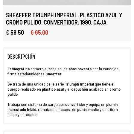
SHEAFFER TRIUMPH IMPERIAL. PLÁSTICO AZUL Y
CROMO PULIDO. CONVERTIDOR. 1990. CAJA
€ 58,50
€ 65,00
DESCRIPCIÓN
E
stilográfica
comercializada en los
años noventa
por la conocida
firma estadounidense
Sheaffer
.
Se trata de una unidad de la serie
Triumph Imperial
que tiene el
cuerpo
realizado en
plástico azul
y el
capuchón
acabado en
cromo
pulido
.
Trabaja con sistema de carga por
convertidor
y equipa un
plumín
incrustado Inlaid
, rematado en
acero
, de
punto medio
y escritura
fluida y agradable.