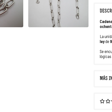
DESCR
Cadena
ochent
La unid
ley
de
9
Se encu
lógicas
MÁS I