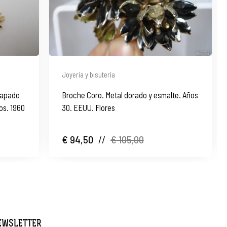
Joyería y bisutería
hapado
Broche Coro. Metal dorado y esmalte. Años
os. 1960
30. EEUU. Flores
€ 94,50
//
€ 105,00
NEWSLETTER