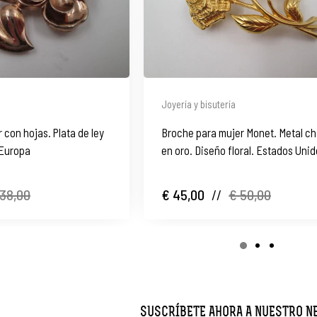
Joyería y bisutería
 con hojas. Plata de ley
Broche para mujer Monet. Metal c
 Europa
en oro. Diseño floral. Estados Unid
 38,00
€ 45,00
//
€ 50,00
SUSCRÍBETE AHORA A NUESTRO 