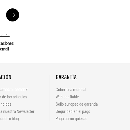
vacidad
caciones
 email
ACIÓN
GARANTÍA
amos tu pedido?
Cobertura mundial
 de los artículos
Web confiable
endidos
Sello europeo de garantía
 a nuestra Newsletter
Seguridad en el pago
uestro blog
Paga como quieras