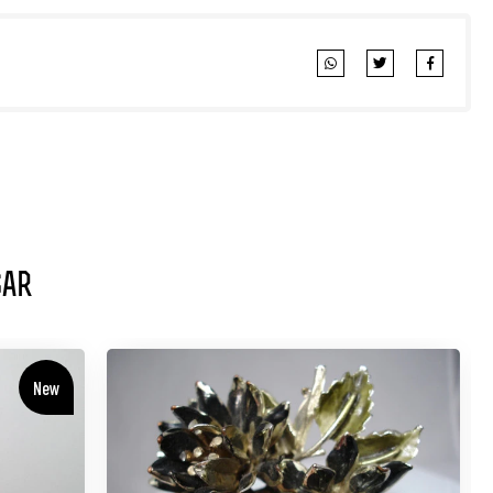
sar
New