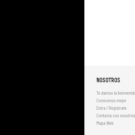
NOSOTROS
Te damos la bienvenid
Conócenos mejor
Entra / Regístrate
Contacta con nosotro
Mapa Web