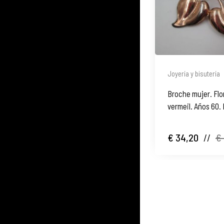
Joyería y bisutería
Broche mujer. Flor
vermeil. Años 60.
€ 34,20
//
€