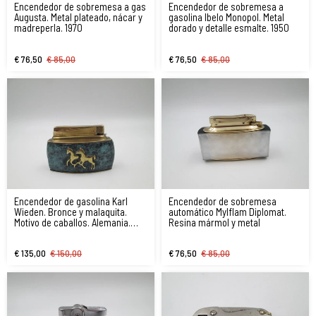
Encendedor de sobremesa a gas
Encendedor de sobremesa a
Augusta. Metal plateado, nácar y
gasolina Ibelo Monopol. Metal
madreperla. 1970
dorado y detalle esmalte. 1950
€ 76,50
€ 85,00
€ 76,50
€ 85,00
Encendedor de gasolina Karl
Encendedor de sobremesa
Wieden. Bronce y malaquita.
automático Mylflam Diplomat.
Motivo de caballos. Alemania.
Resina mármol y metal
1930
€ 135,00
€ 150,00
€ 76,50
€ 85,00