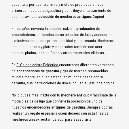
decantara por usar aluminio y metales preciosos en sus
primeros modelos de gasolina y contribuyó al lanzamiento de
esa maravillosa
colección de mecheros antiguos Dupont
.
En los años noventa la enseña realza la
producción de
encendedores
, enfocados como artículos de lujo y accesorios
exclusivos en los que prima la calidad y la artesanía.
Mecheros
laminados en oro y plata y elaborados también con acero,
paladio, platino, laca de China y otros materiales elitistas.
En
El Coleccionista Ecléctico
encontraras diferentes versiones
de
encendedores de gasolina
y
gas
de marcas reconocidas
mundialmente: en buen estado, en muchos casos con su
garantía, sus instrucciones de uso e incluso su estuche original.
No lo dudes más, hazte con tu
mechero antiguo
y fascínate de la
moda clásica de lujo que confiere la posesión de uno de
nuestros
encendedores antiguos de gasolina
. Siempre podrás
realizar un
regalo especial
a quien desees con esta línea de
mecheros
unisex, ¡estamos aquí para asesorarte!