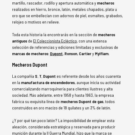
martillo, rascador, rodillo y apertura automática y
mecheros
realizados en hierro, bronce, latón, metales chapados, plata u
oro que se embellecían con adornos de piel, esmaltes, grabados,
relojes o motivos en relieve.
Toda esta historia la encontrarás en la sección de
mecheros
antiguos
de
El Coleccionista Ecléctico
, con una extensa
selección de referencias y ediciones limitadas y exclusivas de
marcas de mecheros
:
Dupont
,
Ronson
,
Cartier
y
Mylflam
.
Mecheros Dupont
La compañía
S. T.
Dupont
es referente desde los años cuarenta
en la
manufactura de encendedores
, aunque inicia su actividad
comercializando marroquinería para clientes ilustres y alta
sociedad. Más adelante, entre 1958 y hasta 1963, la empresa
fabrica su exquisita línea de
mecheros Dupont de gas
, todos
construidos en oro macizo de 18 quilates y un 3% de latón.
¿Y por qué tan poco latón? La imposibilidad de emplear esta
aleación, considerada estratégica y reservada para producir
munición durante la II Guerra Mundial, hizo que la marca se