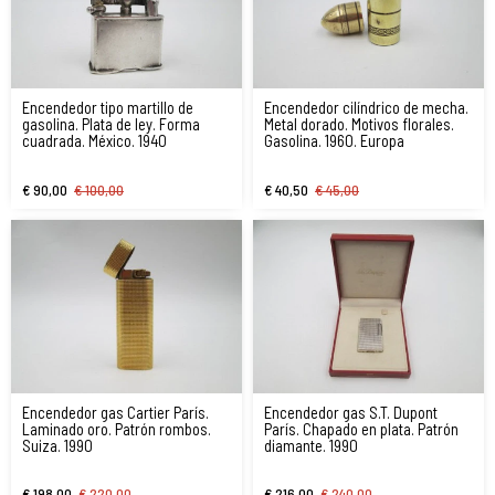
Encendedor tipo martillo de
Encendedor cilíndrico de mecha.
gasolina. Plata de ley. Forma
Metal dorado. Motivos florales.
cuadrada. México. 1940
Gasolina. 1960. Europa
€ 90,00
€ 100,00
€ 40,50
€ 45,00
Encendedor gas Cartier París.
Encendedor gas S.T. Dupont
Laminado oro. Patrón rombos.
París. Chapado en plata. Patrón
Suiza. 1990
diamante. 1990
€ 198,00
€ 220,00
€ 216,00
€ 240,00