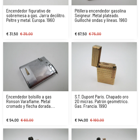
Encendedor figurativo de
Pitillera encendedor gasolina
sobremesa a gas. Jarra decilitro.
Seigneur. Metal plateado.
Peltre y metal. Europa. 1960
Guilloché ondas y líneas. 1960
€ 31,50
€ 35,00
€ 67,50
€ 75,00
Encendedor bolsillo a gas
S.T. Dupont París. Chapado oro
Ronson Varaflame. Metal
20 micras. Patrón geométrico.
cromado y flecha dorada.
Gas. Francia. 1990
Inglaterra
€ 54,00
€ 60,00
€ 144,00
€ 160,00