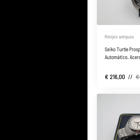
Relojes antiguos
Seiko Turtle Pros
Automático. Acero
€ 216,00
//
€