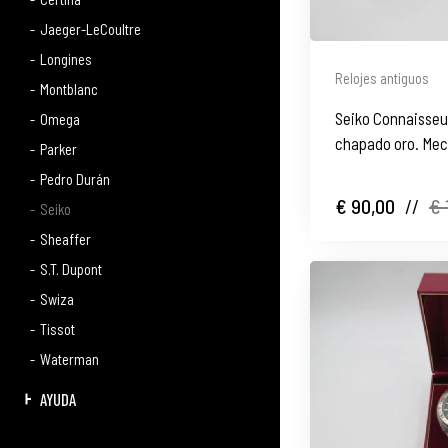
Jaeger-LeCoultre
Longines
Relojes antiguos
Montblanc
Seiko Connaisseur
Omega
chapado oro. Mec
Parker
Calendario. 1980
Pedro Durán
€ 90,00
//
€ 
Seiko
Sheaffer
S.T. Dupont
Swiza
Tissot
Waterman
AYUDA