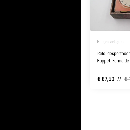
Relojes antiguos
Reloj despertado
Puppet. Forma de 
Japón. 1970
€ 67,50
//
€ 