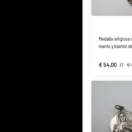
Medalla religiosa
manto y bastón de
1960
€ 54,00
//
€ 