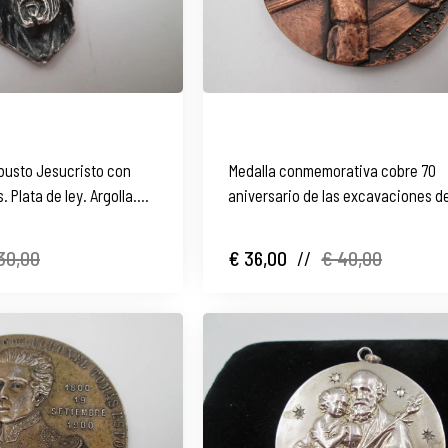
busto Jesucristo con
Medalla conmemorativa cobre 70
 Plata de ley. Argolla.
aniversario de las excavaciones d
Ampurias (1908-1978)
30,00
€ 36,00
//
€ 40,00