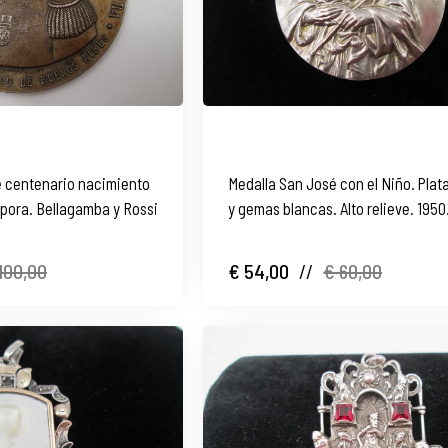
e centenario nacimiento
Medalla San José con el Niño. Plata
pora. Bellagamba y Rossi
y gemas blancas. Alto relieve. 1950
España
100,00
€ 54,00
//
€ 60,00