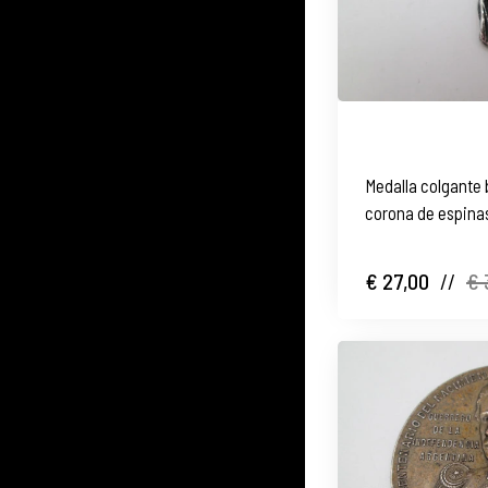
Medalla colgante 
corona de espinas.
1960
€ 27,00
//
€ 