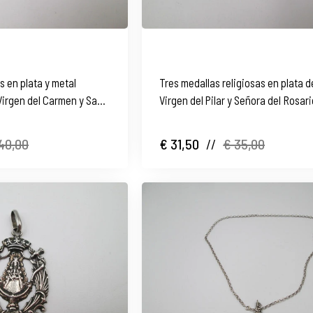
s en plata y metal
Tres medallas religiosas en plata de
Virgen del Carmen y San
Virgen del Pilar y Señora del Rosari
Europa
40,00
€ 31,50
//
€ 35,00