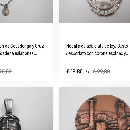
gen de Covadonga y Cruz
Medalla calada plata de ley. Busto
n cadena eslabones
Jesucristo con corona espinas y
resplandor. 1970
70,00
€ 19,80
//
€ 22,00