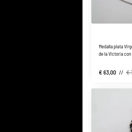
Medalla plata Vir
de la Victoria co
abiertos
€ 63,00
//
€ 