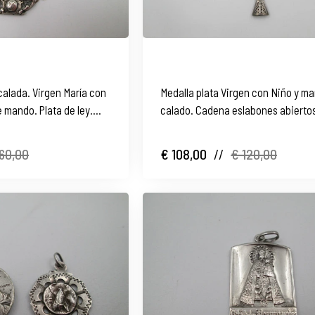
 calada. Virgen María con
Medalla plata Virgen con Niño y m
 mando. Plata de ley.
calado. Cadena eslabones abiertos
60,00
€ 108,00
//
€ 120,00