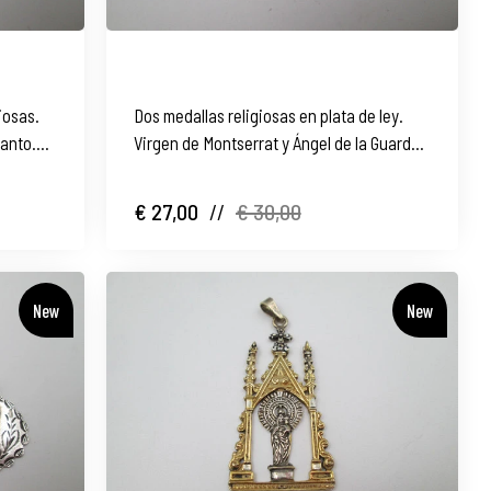
iosas.
Dos medallas religiosas en plata de ley.
santo.
Virgen de Montserrat y Ángel de la Guarda.
1960
€ 27,00
//
€ 30,00
New
New